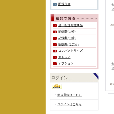
配送代金
大
当日配送可能商品
希
胡蝶蘭(大輪)
胡蝶蘭(中輪)
胡蝶蘭(ミディ)
コンパクトサイズ
カトレア
オプション
大
希
新規登録はこちら
ログインはこちら