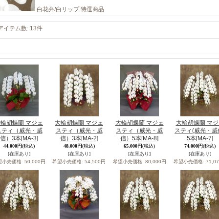
白花弁/白リップ 特選商品
アイテム数
:
13件
輪胡蝶蘭 マジェ
大輪胡蝶蘭 マジェ
大輪胡蝶蘭 マジェ
大輪胡蝶蘭 マジ
スティ（威光・威
スティ（威光・威
スティ（威光・威
スティ(威光・威
信）3本
[MA-3]
信）3本
[MA-2]
信）5本
[MA-8]
5本
[MA-7]
44,000円
(税込)
48,000円
(税込)
65,000円
(税込)
74,000円
(税込)
[在庫あり]
[在庫あり]
[在庫あり]
[在庫あり]
望小売価格
:
50,000円
希望小売価格
:
54,500円
希望小売価格
:
80,000円
希望小売価格
:
71,0