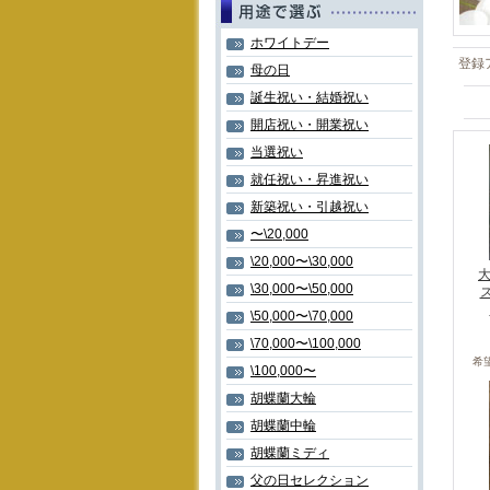
ホワイトデー
登録
母の日
誕生祝い・結婚祝い
開店祝い・開業祝い
当選祝い
就任祝い・昇進祝い
新築祝い・引越祝い
〜\20,000
\20,000〜\30,000
大
\30,000〜\50,000
\50,000〜\70,000
\70,000〜\100,000
希
\100,000〜
胡蝶蘭大輪
胡蝶蘭中輪
胡蝶蘭ミディ
父の日セレクション