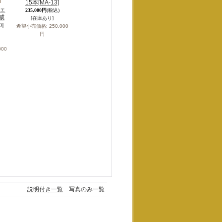
15本
[MA-13]
ェ
235,000円
(税込)
威
[在庫あり]
0]
希望小売価格
:
250,000
円
000
説明付き一覧
写真のみ一覧