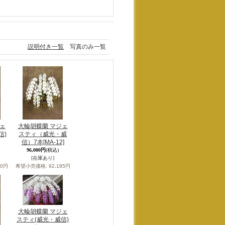
説明付き一覧
写真のみ一覧
ェ
大輪胡蝶蘭 マジェ
信)
スティ（威光・威
信）7本
[MA-12]
96,000円
(税込)
[在庫あり]
70円
希望小売価格
:
92,185円
大輪胡蝶蘭 マジェ
スティ(威光・威信)