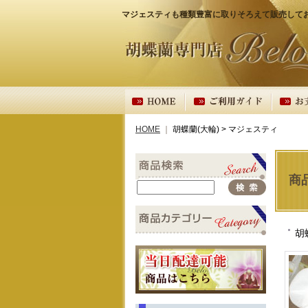
マジェスティも種類豊富に取りそろえて販売して
HOME
｜
胡蝶蘭(大輪) > マジェスティ
商
胡