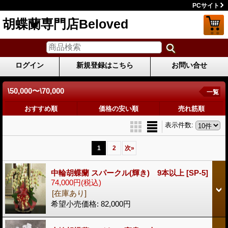
PCサイト
胡蝶蘭専門店Beloved
ログイン
新規登録はこちら
お問い合せ
\50,000〜\70,000
一覧
おすすめ順
価格の安い順
売れ筋順
表示件数
:
1
2
次
»
中輪胡蝶蘭 スパークル(輝き) 9本以上
[SP-5]
74,000円
(税込)
[在庫あり]
希望小売価格
:
82,000円