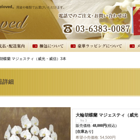
oved。
用途や種類でお選びいただけます。
胡蝶蘭 マジェスティ（威光・威信）3本
品詳細
大輪胡蝶蘭 マジェスティ（威光
販売価格
:
48,000円
(税込)
[在庫あり]
希望小売価格
:
54,500円