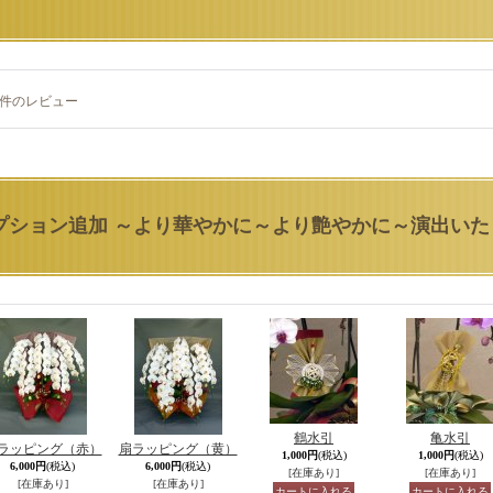
件のレビュー
プション追加 ～より華やかに～より艶やかに～演出いた
鶴水引
亀水引
ラッピング（赤）
扇ラッピング（黄）
1,000円
(税込)
1,000円
(税込)
6,000円
(税込)
6,000円
(税込)
[在庫あり]
[在庫あり]
[在庫あり]
[在庫あり]