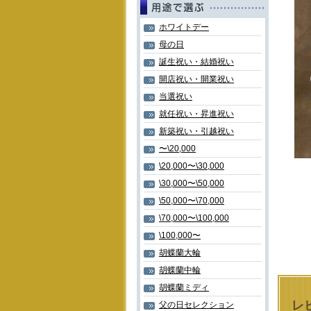
ホワイトデー
母の日
誕生祝い・結婚祝い
開店祝い・開業祝い
当選祝い
就任祝い・昇進祝い
新築祝い・引越祝い
〜\20,000
\20,000〜\30,000
\30,000〜\50,000
\50,000〜\70,000
\70,000〜\100,000
\100,000〜
胡蝶蘭大輪
胡蝶蘭中輪
胡蝶蘭ミディ
レ
父の日セレクション