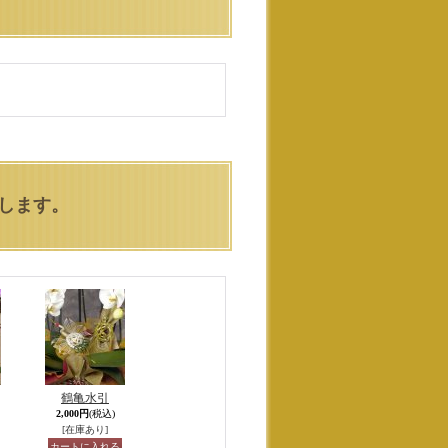
します。
鶴亀水引
2,000円
(税込)
[在庫あり]