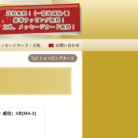
・威信）3本
[
MA-2
]