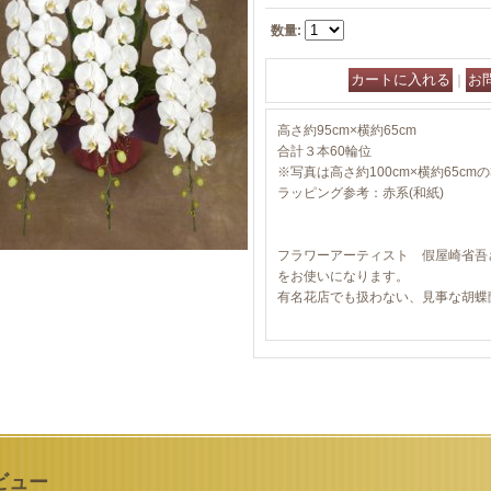
数量
:
｜
高さ約95cm×横約65cm
合計３本60輪位
※写真は高さ約100cm×横約65c
ラッピング参考：赤系(和紙)
フラワーアーティスト 假屋崎省吾
をお使いになります。
有名花店でも扱わない、見事な胡蝶
ビュー